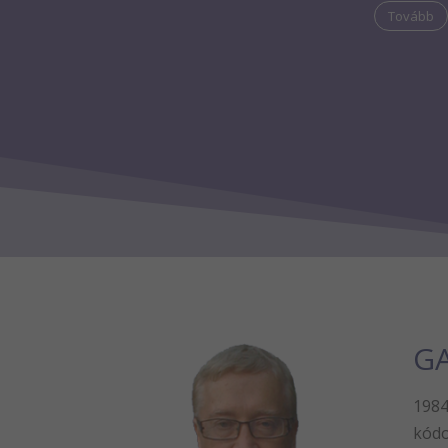
Tovább
GA
1984
kódo