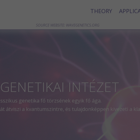
THEORY
APPLIC
SOURCE WEBSITE: WAVEGENETICS.ORG
GENETIKAI INTÉZET
asszikus genetika fő törzsének egyik fő ága.
 átviszi a kvantumszintre, és tulajdonképpen kivezeti a klas