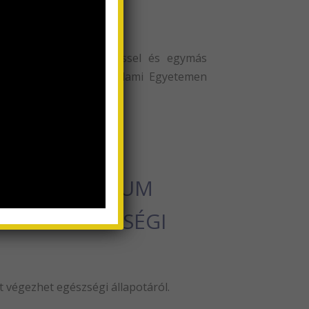
aeva
kkel, kölcsönös megértéssel és egymás
ndrovnával a Moszkvai Állami Egyetemen
 szokatlan jelenségek.
VER KOMPLEXUM
EZHET EGÉSZSÉGI
 végezhet egészségi állapotáról.