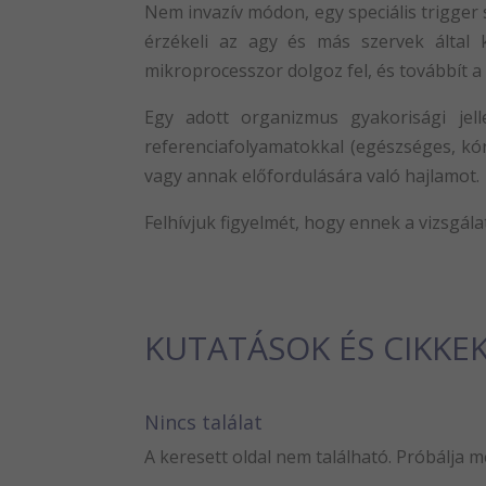
Nem invazív módon, egy speciális trigger 
érzékeli az agy és más szervek által k
mikroprocesszor dolgoz fel, és továbbít a 
Egy adott organizmus gyakorisági jell
referenciafolyamatokkal (egészséges, kó
vagy annak előfordulására való hajlamot.
Felhívjuk figyelmét, hogy ennek a vizsgál
KUTATÁSOK ÉS CIKKE
Nincs találat
A keresett oldal nem található. Próbálja m