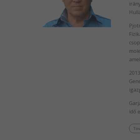
irá
Hull
Pjot
Fizi
cso
mole
amel
2013
Gen
igaz
Garj
idő 
To