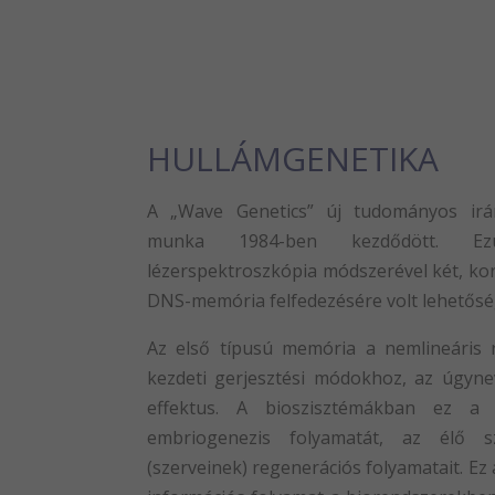
HULLÁMGENETIKA
A „Wave Genetics” új tudományos irán
munka 1984-ben kezdődött. Ez
lézerspektroszkópia módszerével két, ko
DNS-memória felfedezésére volt lehetősé
Az első típusú memória a nemlineáris 
kezdeti gerjesztési módokhoz, az úgyne
effektus. A bioszisztémákban ez a 
embriogenezis folyamatát, az élő sz
(szerveinek) regenerációs folyamatait. Ez