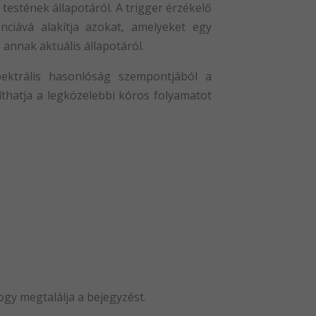
testének állapotáról. A trigger érzékelő
nciává alakítja azokat, amelyeket egy
 annak aktuális állapotáról.
pektrális hasonlóság szempontjából a
thatja a legközelebbi kóros folyamatot
ogy megtalálja a bejegyzést.