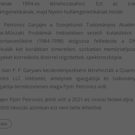
nyának 1994-es létrehozásához. Ezt az irán
ámgenetikának, majd Nyelvi-hullámgenetikának hívták.
r ​​Petrovics Garjajev a Szovjetunió Tudományos Akadé
kai-Műszaki Problémái Intézetében vezető kutatóként
portvezetőként (1984-1998) dolgozva felfedezte a D
kulák két korábban ismeretlen, szokatlan memóriatípus
yeket korrelációs lézerrel rögzítettek. spektroszkópia.
-ban P. P. Garyaev kezdeményezésére létrehozták a Quan
etics LLC Intézetet, amelynek igazgatója és tudomán
gatója természetesen maga Pjotr ​​Petrovics volt.
ajev Pjotr ​​Petrovics jelölt volt a 2021-es orvosi Nobel-díjra.
előtti távozás azonban ezt nem tette lehetővé.
vább