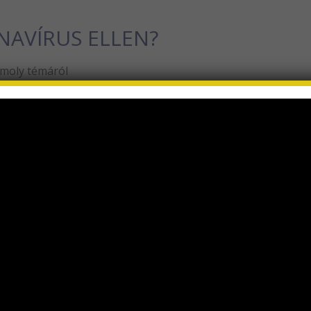
NAVÍRUS ELLEN?
omoly témáról
nk, amelyek valószínűleg relevánsak a covid-járvány szempo
 immateriális elektromágneses mezők alkotóelemei lehetn
 az elemi részecskék – fotonok, elektronok stb. De mi köze 
eltételezem) elektromágneses tér állapotát is megszer
elenti, hogy bizonyos körülmények között a génjeink és a
ltűnnek, vagy megjelennek. Ha igen, akkor most megma
ését
DROVNA LEONOVA-GARJAEVA