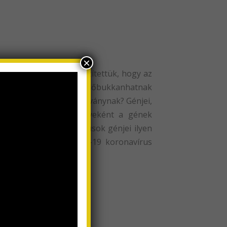
×
ntjából. Láttuk és rögzítettük, hogy az
ek. A gének pedig újra előbukkanhatnak
ehhez a koronavírus-járványnak? Génjei,
ezhetik. Ennek eredményeként a gének
 minket megfertőző vírusok génjei ilyen
gyarázhatjuk a Covid-19 koronavírus