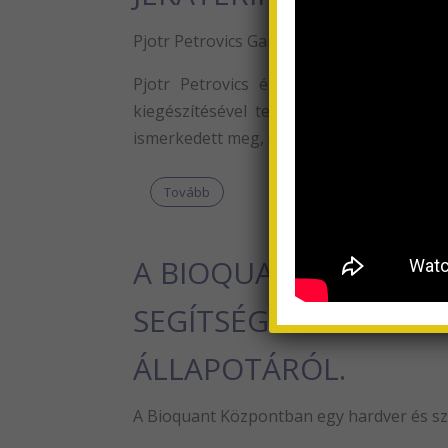
Pjotr ​​Petrovics Garjajev felesége, bará
Pjotr ​​Petrovics és Jekaterina Aleksz
kiegészítésével telt minden tudományos 
ismerkedett meg, ahol akkor még harmadév
Tovább
A BIOQUANT KÖZPON
SEGÍTSÉGÉVEL BIORE
ÁLLAPOTÁRÓL.
A Bioquant Központban egy hardver és sz