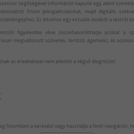
szenzor segítségével információt kapunk egy adott személy 
ibocsátott finom jelingadozásokat, majd digitális szekve
számítógéphez. Ez létrehoz egy virtuális modellt a testről és
emzőit figyelembe véve összehasonlíthatja azokat a s
rosan megváltozott szövetek, fertőző ágensek), és azonosí
atnak az eredményei nem jelentik a végső diagnózist.
K
eg finomítani a keresést vagy használja a fenti navigációt, h