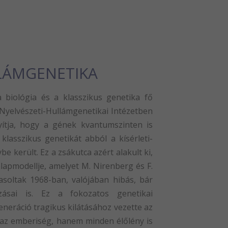
LLÁMGENETIKA
a biológia és a klasszikus genetika fő
 Nyelvészeti-Hullámgenetikai Intézetben
ítja, hogy a gének kvantumszinten is
klasszikus genetikát abból a kísérleti-
be került. Ez a zsákutca azért alakult ki,
lapmodellje, amelyet M. Nirenberg és F.
asoltak 1968-ban, valójában hibás, bár
zásai is. Ez a fokozatos genetikai
eneráció tragikus kilátásához vezette az
 az emberiség, hanem minden élőlény is