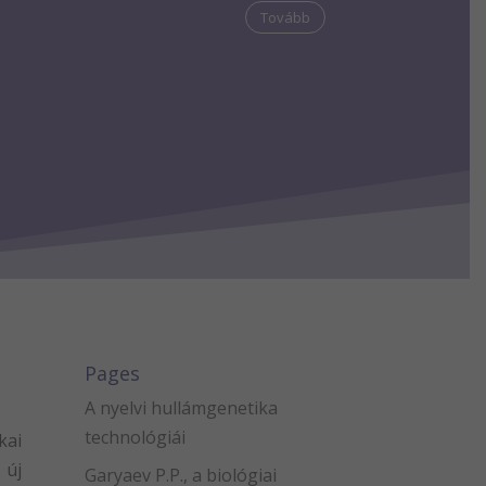
Tovább
Pages
A nyelvi hullámgenetika
technológiái
kai
 új
Garyaev P.P., a biológiai