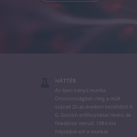
HÁTTÉR

Az ilyen irányú munka
Oroszországban még a múlt
század 20-as éveiben kezdődött A.
G. Gurvich erőfeszítései révén, de
feledésbe merült. 1984 óta
folytatjuk ezt a munkát.