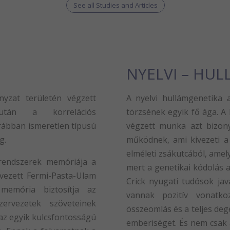
See all Studies and Articles
NYELVI – HU
yzat területén végzett
A nyelvi hullámgenetika 
után a korrelációs
törzsének egyik fő ága. A
rábban ismeretlen típusú
végzett munka azt bizony
g.
működnek, ami kivezeti a 
elméleti zsákutcából, amely
rendszerek memóriája a
mert a genetikai kódolás a
vezett Fermi-Pasta-Ulam
Crick nyugati tudósok jav
memória biztosítja az
vannak pozitív vonatko
ervezetek szöveteinek
összeomlás és a teljes deg
 az egyik kulcsfontosságú
emberiséget. És nem csak