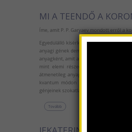
MI A TEENDŐ A KORO
Íme, amit P. P. Garyaev mondott erről a k
Egyedülálló kísérleti eredményeket kaptu
anyagi gének dematerializálódhatnak, és
anyagként, amit a kvantumfizika bizonyít
mint elemi részecskék gyűjteménye, (f
átmenetileg anyagként eltűnnek. Ez azt j
kvantum módon ingadozhatnak – vagy e
génjeinek szokatlan és veszélyes viselked
Tovább
JEKATERINA ALEXAN