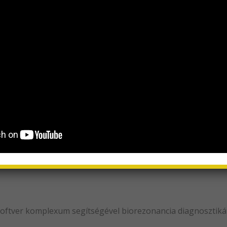
tja és szövetségese – Jekaterina Aleksandrovna Leonova-Gary
androvna közel 30 évig éltek együtt. Életük közös ügye
és életkérdésben. Pjotr ​​Petrovics Jekatyerina Aleksza
es hallgató volt a Biológiai Karon, és nagyon érdekelték a
TBAN EGY HARDVER ÉS SZOFT
ZONANCIA DIAGNOSZTIKÁT VÉG
oftver komplexum segítségével biorezonancia diagnosztikát